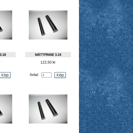
3.18
MÅTTPINNE 3.19
r
122,50 kr
Antal: