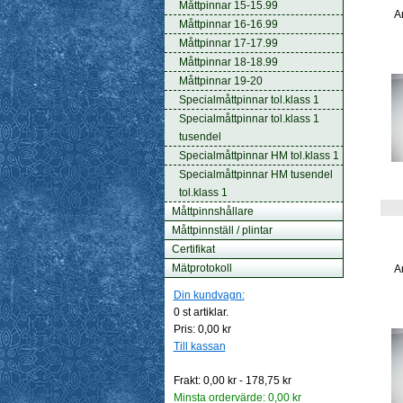
Måttpinnar 15-15.99
A
Måttpinnar 16-16.99
Måttpinnar 17-17.99
Måttpinnar 18-18.99
Måttpinnar 19-20
Specialmåttpinnar tol.klass 1
Specialmåttpinnar tol.klass 1
tusendel
Specialmåttpinnar HM tol.klass 1
Specialmåttpinnar HM tusendel
tol.klass 1
Måttpinnshållare
Måttpinnställ / plintar
Certifikat
Mätprotokoll
A
Din kundvagn:
0
st artiklar.
Pris:
0,00 kr
Till kassan
Frakt:
0,00 kr - 178,75 kr
Minsta ordervärde:
0,00 kr