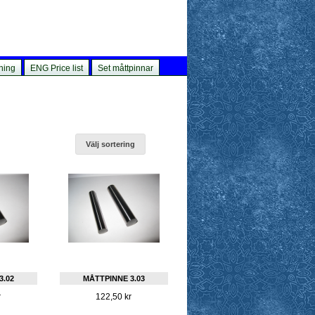
ning
ENG Price list
Set måttpinnar
Välj sortering
3.02
MÅTTPINNE 3.03
r
122,50 kr