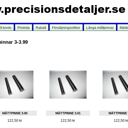
tt konto
Prislista
Rabatt
Försäljningsvillkor
Långa måttpinnar
Märk
innar 3-3.99
MÅTTPINNE 3.00
MÅTTPINNE 3.01
MÅTTPINNE 
122,50 kr
122,50 kr
122,50 k