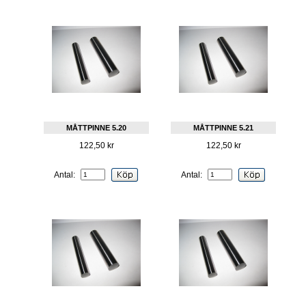
MÅTTPINNE 5.20
MÅTTPINNE 5.21
122,50 kr
122,50 kr
Antal:
Antal: